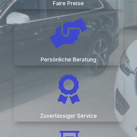
Faire Preise

Persönliche Beratung

Zuverlässiger Service