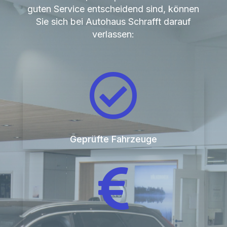
guten Service entscheidend sind, können
Sie sich bei Autohaus Schrafft darauf
verlassen:

Geprüfte Fahrzeuge
