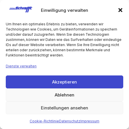
Verpflichtungen zu erfüllen und betriebliche
Prozesse effizient zu gestalten. Hierzu gehört die
Einwilligung verwalten
Abwicklung von Geschäftstransaktionen, das
Management von Kundenbeziehungen, die
Um Ihnen ein optimales Erlebnis zu bieten, verwenden wir
Technologien wie Cookies, um Geräteinformationen zu speichern
Optimierung von Vertriebsstrategien sowie die
und/oder darauf zuzugreifen. Wenn Sie diesen Technologien
Gewährleistung interner Rechnungs- und
zustimmen, können wir Daten wie das Surfverhalten oder eindeutige
Finanzprozesse. Zusätzlich unterstützen die Daten
IDs auf dieser Website verarbeiten. Wenn Sie Ihre Einwilligung nicht
erteilen oder zurückziehen, können bestimmte Merkmale und
die Wahrung der Rechte des Verantwortlichen und
Funktionen beeinträchtigt werden.
fördern Verwaltungsaufgaben sowie die
Organisation des Unternehmens.
Dienste verwalten
Personenbezogene Daten können an Dritte
Akzeptieren
weitergegeben werden, sofern dies zur Erfüllung
der genannten Zwecke oder gesetzlicher
Ablehnen
Verpflichtungen notwendig ist. Nach Ablauf
gesetzlicher Aufbewahrungsfristen oder wenn der
Einstellungen ansehen
Zweck der Verarbeitung entfällt, werden die Daten
gelöscht. Dies umfasst auch Daten, die aufgrund
Cookie-Richtlinie
Datenschutz
Impressum
von steuerrechtlichen und gesetzlichen